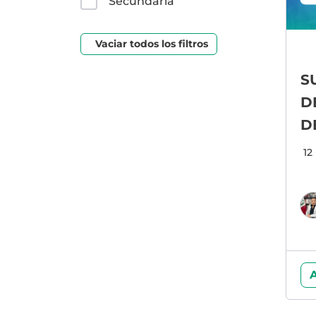
Secundaria
Vaciar todos los filtros
S
D
D
D
12
A