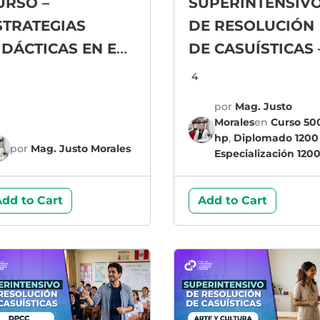
URSO –
SUPERINTENSIV
STRATEGIAS
DE RESOLUCIÓN
IDÁCTICAS EN EL
DE CASUÍSTICAS 
REA DE
EDUCACIÓN FÍSI
4
DUCACIÓN FÍSICA
por
Mag. Justo
Morales
en
Curso 50
hp
,
Diplomado 1200
por
Mag. Justo Morales
Especialización 120
dd to Cart
Add to Cart