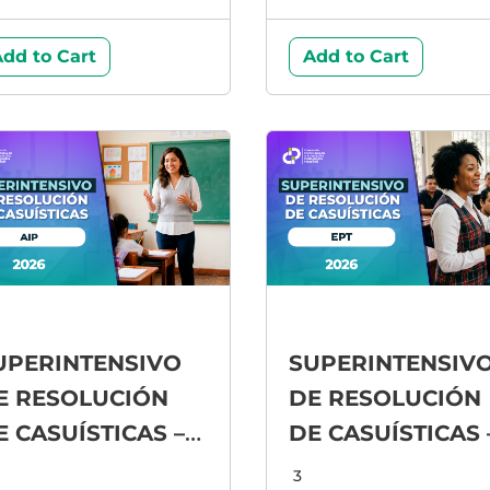
dd to Cart
Add to Cart
UPERINTENSIVO
SUPERINTENSIV
E RESOLUCIÓN
DE RESOLUCIÓN
E CASUÍSTICAS –
DE CASUÍSTICAS 
IP
EPT
3