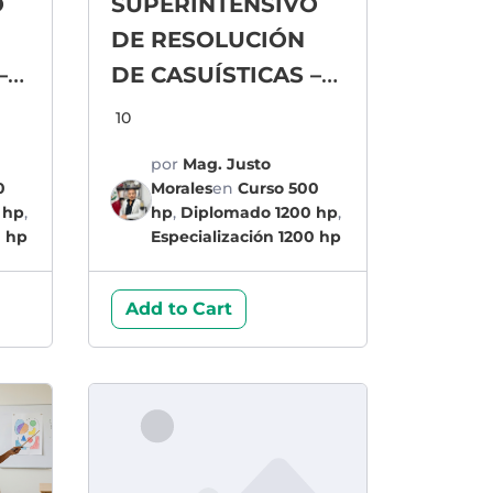
O
SUPERINTENSIVO
DE RESOLUCIÓN
–
DE CASUÍSTICAS –
CA
CIENCIAS SOCIALES
10
por
Mag. Justo
0
Morales
en
Curso 500
 hp
,
hp
,
Diplomado 1200 hp
,
0 hp
Especialización 1200 hp
Add to Cart