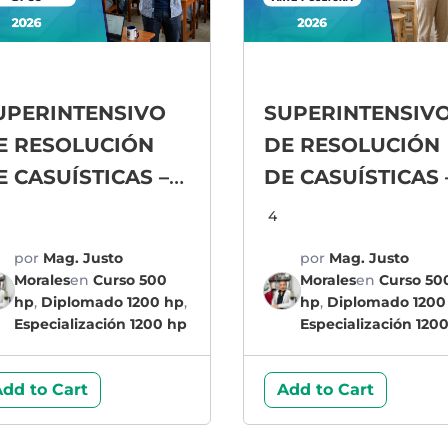
UPERINTENSIVO
SUPERINTENSIV
E RESOLUCIÓN
DE RESOLUCIÓN
E CASUÍSTICAS –
DE CASUÍSTICAS 
PCC
ARTE Y CULTURA
4
por
Mag. Justo
por
Mag. Justo
Morales
en
Curso 500
Morales
en
Curso 50
hp
,
Diplomado 1200 hp
,
hp
,
Diplomado 1200
Especialización 1200 hp
Especialización 120
dd to Cart
Add to Cart