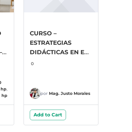
O
CURSO –
ESTRATEGIAS
–
DIDÁCTICAS EN EL
ÁREA DE CIENCIAS
0
SOCIALES
0
 hp
,
por
Mag. Justo Morales
0 hp
Add to Cart