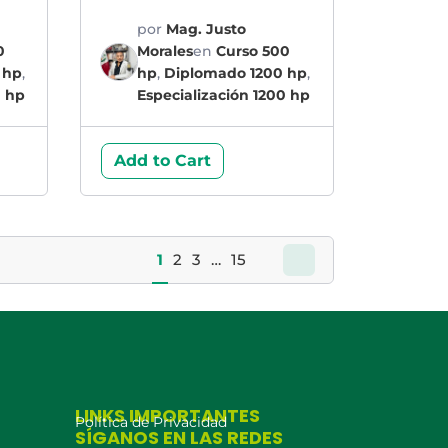
TECNOLOGÍA
por
Mag. Justo
0
Morales
en
Curso 500
 hp
,
hp
,
Diplomado 1200 hp
,
0 hp
Especialización 1200 hp
Add to Cart
1
2
3
…
15
LINKS IMPORTANTES
Política de Privacidad
SÍGANOS EN LAS REDES