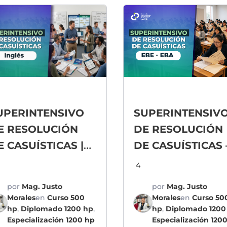
UPERINTENSIVO
SUPERINTENSIV
E RESOLUCIÓN
DE RESOLUCIÓN
E CASUÍSTICAS |
DE CASUÍSTICAS 
ECUNDARIA
EBE – EBA
4
NGLES | 2026
por
Mag. Justo
por
Mag. Justo
Morales
en
Curso 500
Morales
en
Curso 50
hp
,
Diplomado 1200 hp
,
hp
,
Diplomado 1200
Especialización 1200 hp
Especialización 120