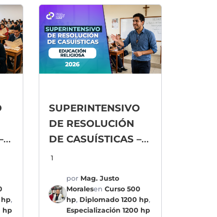
O
SUPERINTENSIVO
DE RESOLUCIÓN
–
DE CASUÍSTICAS –
EDUCACIÓN
1
RELIGIOSA
por
Mag. Justo
0
Morales
en
Curso 500
 hp
,
hp
,
Diplomado 1200 hp
,
0 hp
Especialización 1200 hp