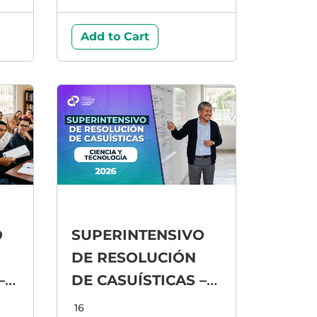
Add to Cart
O
SUPERINTENSIVO
DE RESOLUCIÓN
–
DE CASUÍSTICAS –
CIENCIA Y
16