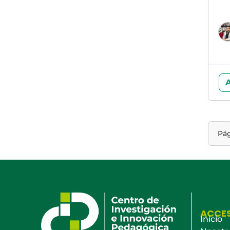
A
Pá
ACCE
Inicio