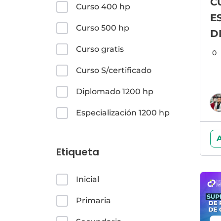
C
Curso 400 hp
E
Curso 500 hp
D
Á
Curso gratis
0
E
Curso S/certificado
Diplomado 1200 hp
Especialización 1200 hp
A
Etiqueta
Inicial
Primaria