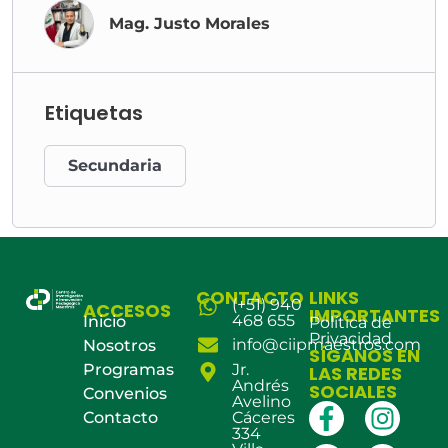
Mag. Justo Morales
Etiquetas
Secundaria
CONTACTO
LINKS
(+51) 940
ACCESOS
IMPORTANTES
468 655
Inicio
Política de
Privacidad
info@ciipmaestros.com
Nosotros
SÍGANOS EN
Programas
Jr.
LAS REDES
Andrés
SOCIALES
Convenios
Avelino
Contacto
Cáceres
334