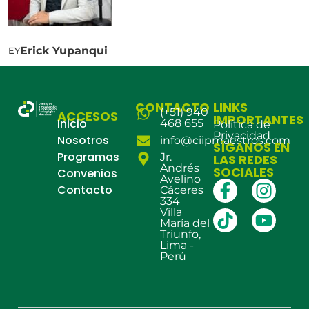
Erick Yupanqui
EY
CONTACTO
LINKS
(+51) 940
ACCESOS
IMPORTANTES
Inicio
468 655
Política de
Privacidad
Nosotros
info@ciipmaestros.com
SÍGANOS EN
Programas
Jr.
LAS REDES
Andrés
SOCIALES
Convenios
Avelino
Contacto
Cáceres
334
Villa
María del
Triunfo,
Lima -
Perú