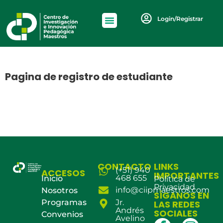
Login/Registrar
Pagina de registro de estudiante
CONTACTO
LINKS
(+51) 940
ACCESOS
IMPORTANTES
468 655
Inicio
Política de
Privacidad
info@ciipmaestros.com
Nosotros
SÍGANOS EN
Programas
Jr.
LAS REDES
Andrés
SOCIALES
Convenios
Avelino