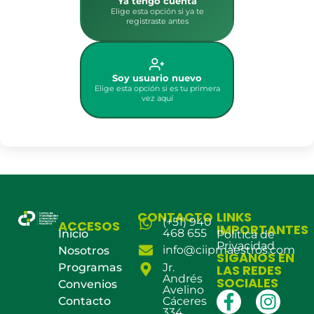
Ya tengo cuenta
Elige esta opción si ya te
registraste antes
Soy usuario nuevo
Elige esta opción si es tu primera
vez aquí
CONTACTO
LINKS
(+51) 940
ACCESOS
IMPORTANTES
468 655
Inicio
Política de
Privacidad
info@ciipmaestros.com
Nosotros
SÍGANOS EN
Programas
Jr.
LAS REDES
Andrés
SOCIALES
Convenios
Avelino
Contacto
Cáceres
334