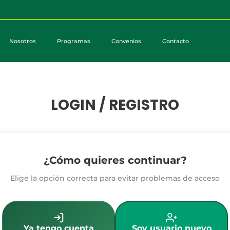
Nosotros
Programas
Convenios
Contacto
LOGIN / REGISTRO
¿Cómo quieres continuar?
Elige la opción correcta para evitar problemas de acceso
Ya tengo cuenta
Soy usuario nuevo