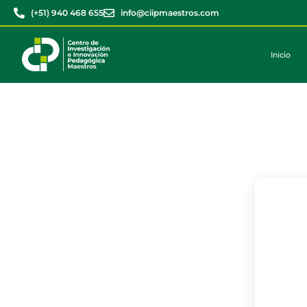
(+51) 940 468 655
info@ciipmaestros.com
Inicio