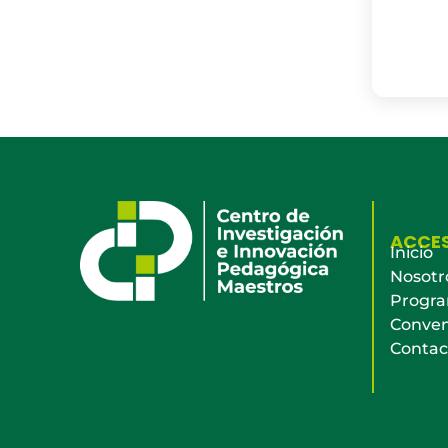
ACCE
Inicio
Nosotr
Progr
Conven
Contac