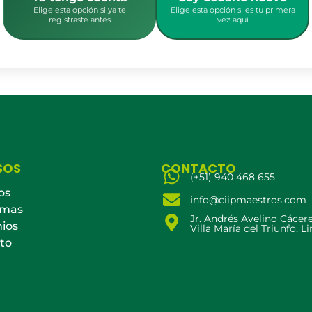
Elige esta opción si ya te
Elige esta opción si es tu primera
registraste antes
vez aquí
SOS
CONTACTO
(+51) 940 468 655
os
info@ciipmaestros.com
amas
Jr. Andrés Avelino Cácer
ios
Villa María del Triunfo, L
to