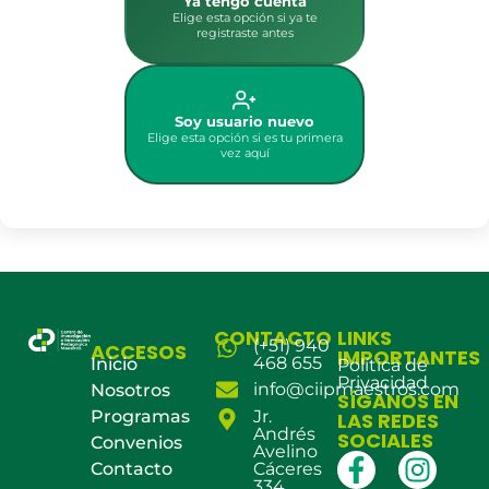
Ya tengo cuenta
Elige esta opción si ya te
registraste antes
Soy usuario nuevo
Elige esta opción si es tu primera
vez aquí
CONTACTO
LINKS
(+51) 940
ACCESOS
IMPORTANTES
468 655
Inicio
Política de
Privacidad
info@ciipmaestros.com
Nosotros
SÍGANOS EN
Programas
Jr.
LAS REDES
Andrés
SOCIALES
Convenios
Avelino
Contacto
Cáceres
334