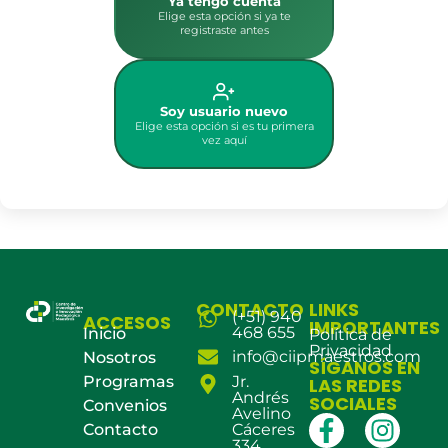
Ya tengo cuenta
Elige esta opción si ya te
registraste antes
Soy usuario nuevo
Elige esta opción si es tu primera
vez aquí
CONTACTO
LINKS
(+51) 940
ACCESOS
IMPORTANTES
468 655
Inicio
Política de
Privacidad
info@ciipmaestros.com
Nosotros
SÍGANOS EN
Programas
Jr.
LAS REDES
Andrés
SOCIALES
Convenios
Avelino
Contacto
Cáceres
334