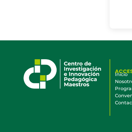
ACCE
Inicio
Nosotr
Progr
Conven
Contac