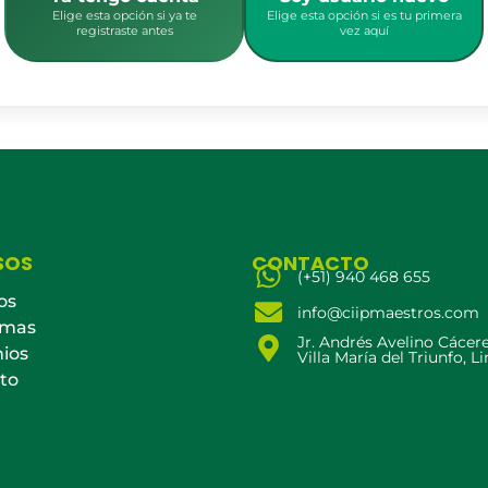
Elige esta opción si ya te
Elige esta opción si es tu primera
registraste antes
vez aquí
SOS
CONTACTO
(+51) 940 468 655
os
info@ciipmaestros.com
amas
Jr. Andrés Avelino Cácer
ios
Villa María del Triunfo, L
to