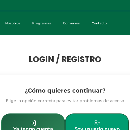
Nosotros
Programas
Convenios
Contacto
LOGIN / REGISTRO
¿Cómo quieres continuar?
Elige la opción correcta para evitar problemas de acceso
Ya tengo cuenta
Soy usuario nuevo