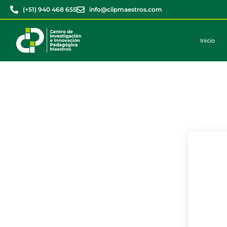
(+51) 940 468 655
info@ciipmaestros.com
Inicio