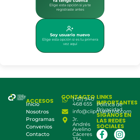
Ya tengo cuenta
Elige esta opción si ya te
registraste antes
Soy usuario nuevo
Elige esta opción si es tu primera
vez aquí
CONTACTO
LINKS
(+51) 940
ACCESOS
IMPORTANTES
468 655
Inicio
Política de
Privacidad
info@ciipmaestros.com
Nosotros
SÍGANOS EN
Programas
Jr.
LAS REDES
Andrés
SOCIALES
Convenios
Avelino
Contacto
Cáceres
334