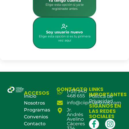
Ya tengo cuenta
Elige esta opción si ya te
registraste antes
Soy usuario nuevo
Elige esta opción si es tu primera
vez aquí
CONTACTO
LINKS
(+51) 940
ACCESOS
IMPORTANTES
468 655
Inicio
Política de
Privacidad
info@ciipmaestros.com
Nosotros
SÍGANOS EN
Programas
Jr.
LAS REDES
Andrés
SOCIALES
Convenios
Avelino
Contacto
Cáceres
334