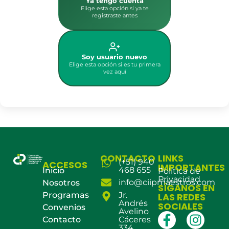
Ya tengo cuenta
Elige esta opción si ya te
registraste antes
Soy usuario nuevo
Elige esta opción si es tu primera
vez aquí
CONTACTO
LINKS
(+51) 940
ACCESOS
IMPORTANTES
468 655
Inicio
Política de
Privacidad
info@ciipmaestros.com
Nosotros
SÍGANOS EN
Programas
Jr.
LAS REDES
Andrés
SOCIALES
Convenios
Avelino
Contacto
Cáceres
334