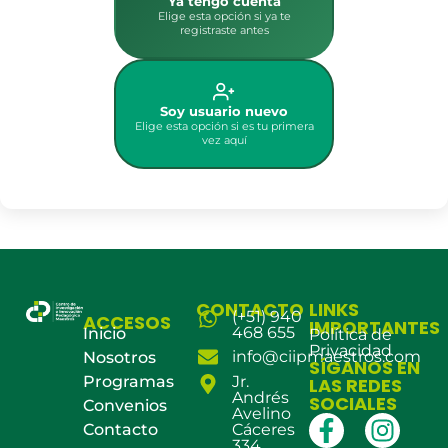
Ya tengo cuenta
Elige esta opción si ya te
registraste antes
Soy usuario nuevo
Elige esta opción si es tu primera
vez aquí
CONTACTO
LINKS
(+51) 940
ACCESOS
IMPORTANTES
468 655
Inicio
Política de
Privacidad
info@ciipmaestros.com
Nosotros
SÍGANOS EN
Programas
Jr.
LAS REDES
Andrés
SOCIALES
Convenios
Avelino
Contacto
Cáceres
334