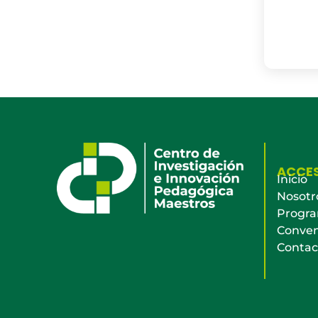
ACCE
Inicio
Nosotr
Progr
Conven
Contac