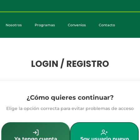
Nosotros
Programas
Convenios
Contacto
LOGIN / REGISTRO
¿Cómo quieres continuar?
Elige la opción correcta para evitar problemas de acceso
Ya tengo cuenta
Soy usuario nuevo