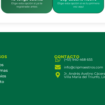
Elige esta opción si ya te
Elige esta opción si es tu primera
registraste antes
vez aquí
SOS
CONTACTO
(+51) 940 468 655
os
info@ciipmaestros.com
amas
Jr. Andrés Avelino Cácer
ios
Villa María del Triunfo, L
to