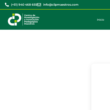
(+51) 940 468 655
info@ciipmaestros.com
Inicio