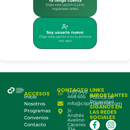
Ya tengo cuenta
Elige esta opción si ya te
registraste antes
Soy usuario nuevo
Elige esta opción si es tu primera
vez aquí
CONTACTO
LINKS
(+51) 940
ACCESOS
IMPORTANTES
468 655
Inicio
Política de
Privacidad
info@ciipmaestros.com
Nosotros
SÍGANOS EN
Programas
Jr.
LAS REDES
Andrés
SOCIALES
Convenios
Avelino
Contacto
Cáceres
334