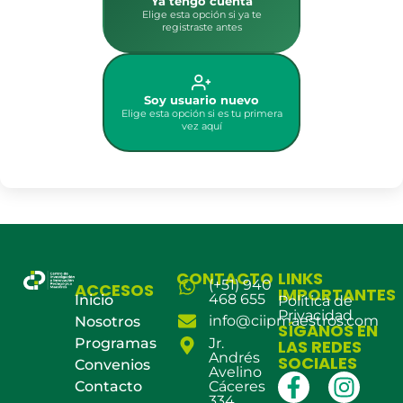
Ya tengo cuenta
Elige esta opción si ya te
registraste antes
Soy usuario nuevo
Elige esta opción si es tu primera
vez aquí
CONTACTO
LINKS
(+51) 940
ACCESOS
IMPORTANTES
468 655
Inicio
Política de
Privacidad
info@ciipmaestros.com
Nosotros
SÍGANOS EN
Programas
Jr.
LAS REDES
Andrés
SOCIALES
Convenios
Avelino
Contacto
Cáceres
334