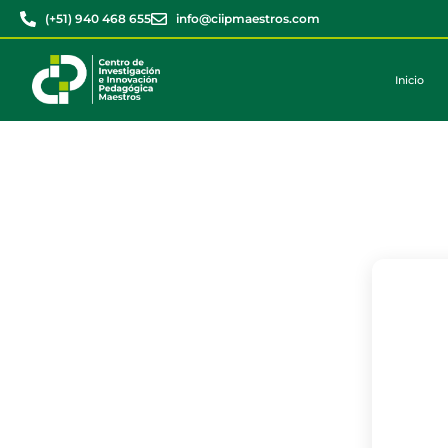
(+51) 940 468 655
info@ciipmaestros.com
Inicio