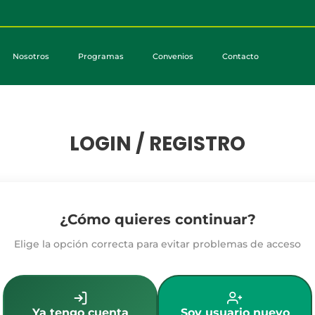
Nosotros
Programas
Convenios
Contacto
LOGIN / REGISTRO
¿Cómo quieres continuar?
Elige la opción correcta para evitar problemas de acceso
Ya tengo cuenta
Soy usuario nuevo