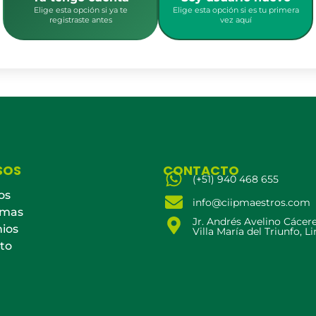
Elige esta opción si ya te
Elige esta opción si es tu primera
registraste antes
vez aquí
SOS
CONTACTO
(+51) 940 468 655
os
info@ciipmaestros.com
amas
Jr. Andrés Avelino Cácer
ios
Villa María del Triunfo, L
to