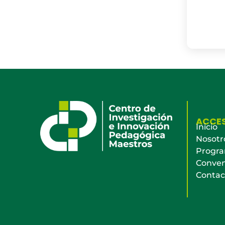
ACCE
Inicio
Nosotr
Progr
Conven
Contac