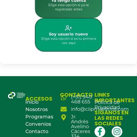
Ya tengo cuenta
Elige esta opción si ya te
registraste antes
Soy usuario nuevo
Elige esta opción si es tu primera
vez aquí
CONTACTO
LINKS
(+51) 940
ACCESOS
IMPORTANTES
468 655
Inicio
Política de
Privacidad
info@ciipmaestros.com
Nosotros
SÍGANOS EN
Programas
Jr.
LAS REDES
Andrés
SOCIALES
Convenios
Avelino
Contacto
Cáceres
334