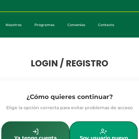
Nosotros
Programas
Convenios
Contacto
LOGIN / REGISTRO
¿Cómo quieres continuar?
Elige la opción correcta para evitar problemas de acceso
Ya tengo cuenta
Soy usuario nuevo