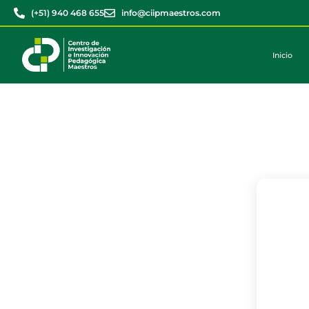
(+51) 940 468 655
info@ciipmaestros.com
Inicio