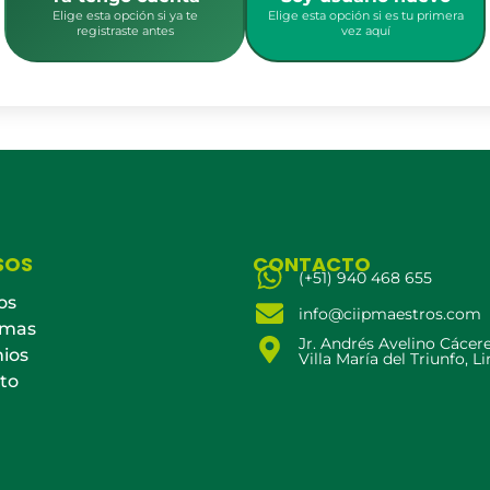
Elige esta opción si ya te
Elige esta opción si es tu primera
registraste antes
vez aquí
SOS
CONTACTO
(+51) 940 468 655
os
info@ciipmaestros.com
amas
Jr. Andrés Avelino Cácer
ios
Villa María del Triunfo, L
to