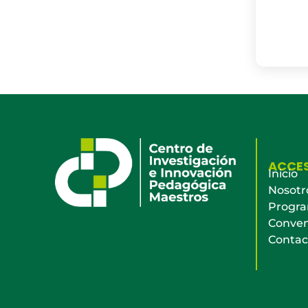
ACCE
Inicio
Nosotr
Progr
Conven
Contac