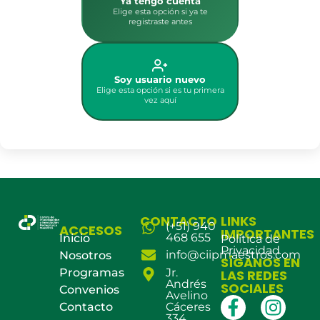
Ya tengo cuenta
Elige esta opción si ya te
registraste antes
Soy usuario nuevo
Elige esta opción si es tu primera
vez aquí
CONTACTO
LINKS
(+51) 940
ACCESOS
IMPORTANTES
468 655
Inicio
Política de
Privacidad
info@ciipmaestros.com
Nosotros
SÍGANOS EN
Programas
Jr.
LAS REDES
Andrés
SOCIALES
Convenios
Avelino
Contacto
Cáceres
334