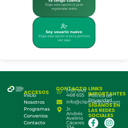
Ya tengo cuenta
Elige esta opción si ya te
registraste antes
Soy usuario nuevo
Elige esta opción si es tu primera
vez aquí
CONTACTO
LINKS
(+51) 940
ACCESOS
IMPORTANTES
468 655
Inicio
Política de
Privacidad
info@ciipmaestros.com
Nosotros
SÍGANOS EN
Programas
Jr.
LAS REDES
Andrés
SOCIALES
Convenios
Avelino
Contacto
Cáceres
334