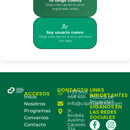
Ya tengo cuenta
Elige esta opción si ya te
registraste antes
Soy usuario nuevo
Elige esta opción si es tu primera
vez aquí
CONTACTO
LINKS
(+51) 940
ACCESOS
IMPORTANTES
468 655
Inicio
Política de
Privacidad
info@ciipmaestros.com
Nosotros
SÍGANOS EN
Programas
Jr.
LAS REDES
Andrés
SOCIALES
Convenios
Avelino
Contacto
Cáceres
334