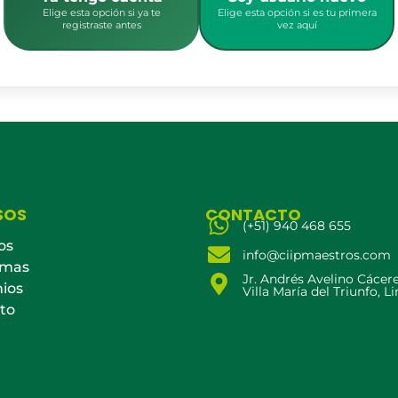
Elige esta opción si ya te
Elige esta opción si es tu primera
registraste antes
vez aquí
SOS
CONTACTO
(+51) 940 468 655
os
info@ciipmaestros.com
amas
Jr. Andrés Avelino Cácer
ios
Villa María del Triunfo, L
to