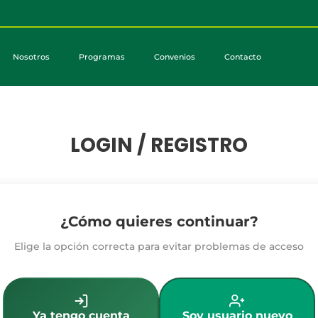
Nosotros
Programas
Convenios
Contacto
LOGIN / REGISTRO
¿Cómo quieres continuar?
Elige la opción correcta para evitar problemas de acceso
Ya tengo cuenta
Soy usuario nuevo