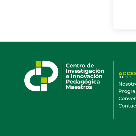
ACCE
Inicio
Nosotr
Progr
Conven
Contac