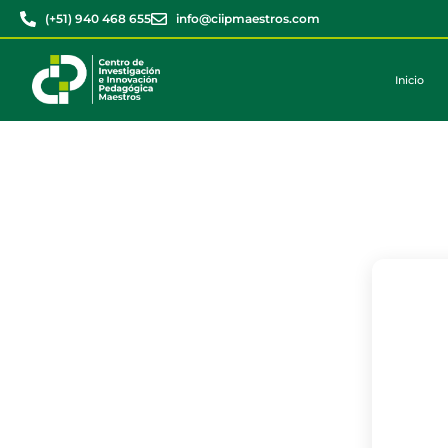
(+51) 940 468 655
info@ciipmaestros.com
Inicio