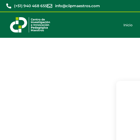
(+51) 940 468 655
info@ciipmaestros.com
Inicio