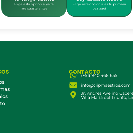
Elige esta opción si ya te
Elige esta opción si es tu primera
registraste antes
vez aquí
SOS
CONTACTO
(+51) 940 468 655
os
info@ciipmaestros.com
amas
Jr. Andrés Avelino Cácer
ios
Villa María del Triunfo, L
to