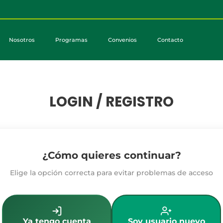
Nosotros
Programas
Convenios
Contacto
LOGIN / REGISTRO
¿Cómo quieres continuar?
Elige la opción correcta para evitar problemas de acceso
Ya tengo cuenta
Soy usuario nuevo