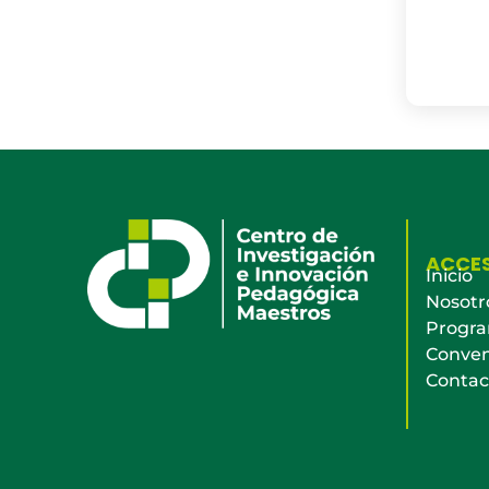
ACCE
Inicio
Nosotr
Progr
Conven
Contac