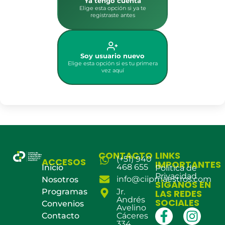
Ya tengo cuenta
Elige esta opción si ya te
registraste antes
Soy usuario nuevo
Elige esta opción si es tu primera
vez aquí
CONTACTO
LINKS
(+51) 940
ACCESOS
IMPORTANTES
468 655
Inicio
Política de
Privacidad
info@ciipmaestros.com
Nosotros
SÍGANOS EN
Programas
Jr.
LAS REDES
Andrés
SOCIALES
Convenios
Avelino
Contacto
Cáceres
334