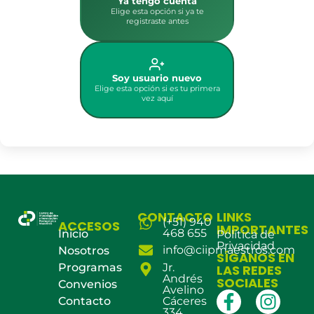
Ya tengo cuenta
Elige esta opción si ya te
registraste antes
Soy usuario nuevo
Elige esta opción si es tu primera
vez aquí
CONTACTO
LINKS
(+51) 940
ACCESOS
IMPORTANTES
468 655
Inicio
Política de
Privacidad
info@ciipmaestros.com
Nosotros
SÍGANOS EN
Programas
Jr.
LAS REDES
Andrés
SOCIALES
Convenios
Avelino
Contacto
Cáceres
334