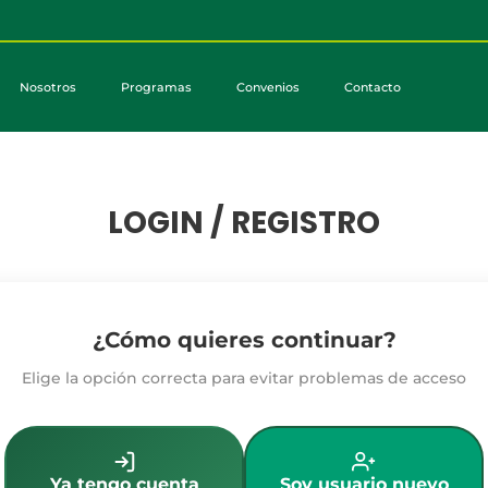
Nosotros
Programas
Convenios
Contacto
LOGIN / REGISTRO
¿Cómo quieres continuar?
Elige la opción correcta para evitar problemas de acceso
Ya tengo cuenta
Soy usuario nuevo