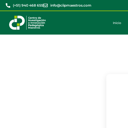
(+51) 940 468 655
info@ciipmaestros.com
Inicio