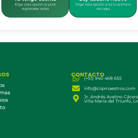
Elige esta opción si ya te
Elige esta opción si es tu primera
registraste antes
vez aquí
SOS
CONTACTO
(+51) 940 468 655
os
info@ciipmaestros.com
amas
Jr. Andrés Avelino Cácer
ios
Villa María del Triunfo, L
to