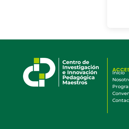
ACCE
Inicio
Nosotr
Progr
Conven
Contac