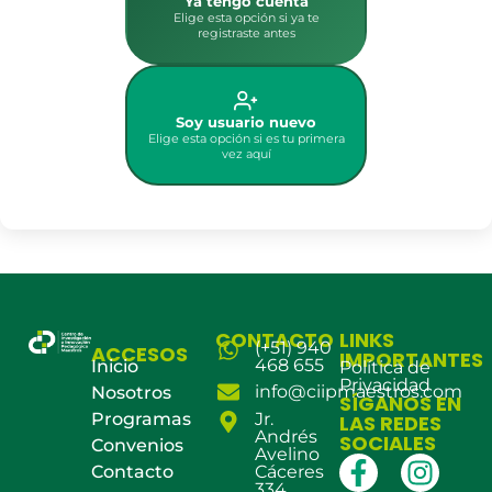
Ya tengo cuenta
Elige esta opción si ya te
registraste antes
Soy usuario nuevo
Elige esta opción si es tu primera
vez aquí
CONTACTO
LINKS
(+51) 940
ACCESOS
IMPORTANTES
468 655
Inicio
Política de
Privacidad
info@ciipmaestros.com
Nosotros
SÍGANOS EN
Programas
Jr.
LAS REDES
Andrés
SOCIALES
Convenios
Avelino
Contacto
Cáceres
334