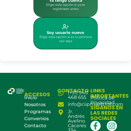
Ya tengo cuenta
Elige esta opción si ya te
registraste antes
Soy usuario nuevo
Elige esta opción si es tu primera
vez aquí
CONTACTO
LINKS
(+51) 940
ACCESOS
IMPORTANTES
468 655
Inicio
Política de
Privacidad
info@ciipmaestros.com
Nosotros
SÍGANOS EN
Programas
Jr.
LAS REDES
Andrés
SOCIALES
Convenios
Avelino
Contacto
Cáceres
334