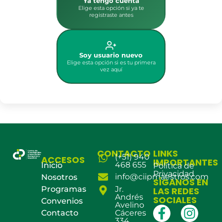
Ya tengo cuenta
Elige esta opción si ya te
registraste antes
Soy usuario nuevo
Elige esta opción si es tu primera
vez aquí
CONTACTO
LINKS
(+51) 940
ACCESOS
IMPORTANTES
468 655
Inicio
Política de
Privacidad
info@ciipmaestros.com
Nosotros
SÍGANOS EN
Programas
Jr.
LAS REDES
Andrés
SOCIALES
Convenios
Avelino
Contacto
Cáceres
334