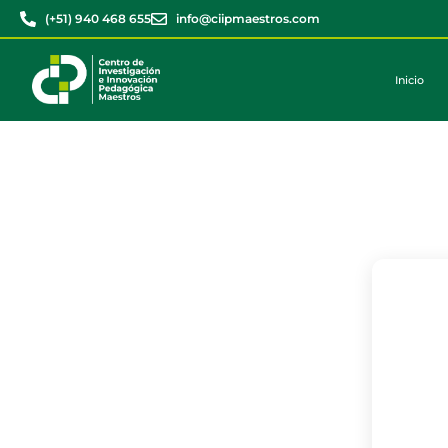
(+51) 940 468 655
info@ciipmaestros.com
Inicio