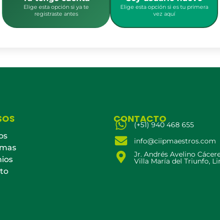
Elige esta opción si ya te
Elige esta opción si es tu primera
registraste antes
vez aquí
SOS
CONTACTO
(+51) 940 468 655
os
info@ciipmaestros.com
amas
Jr. Andrés Avelino Cácer
ios
Villa María del Triunfo, L
to