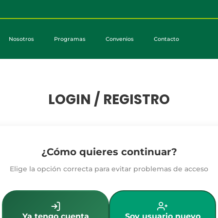
Nosotros
Programas
Convenios
Contacto
LOGIN / REGISTRO
¿Cómo quieres continuar?
Elige la opción correcta para evitar problemas de acceso
Ya tengo cuenta
Soy usuario nuevo