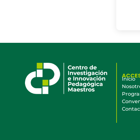
ACCE
Inicio
Nosotr
Progr
Conven
Contac