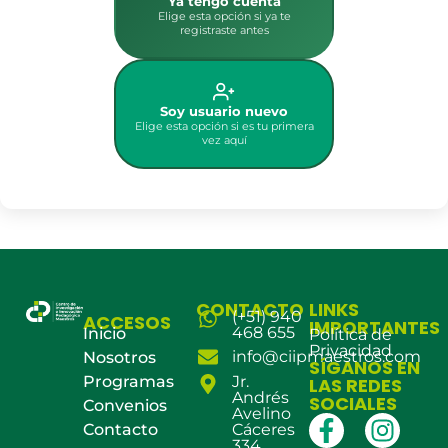
Ya tengo cuenta
Elige esta opción si ya te
registraste antes
Soy usuario nuevo
Elige esta opción si es tu primera
vez aquí
CONTACTO
LINKS
(+51) 940
ACCESOS
IMPORTANTES
468 655
Inicio
Política de
Privacidad
info@ciipmaestros.com
Nosotros
SÍGANOS EN
Programas
Jr.
LAS REDES
Andrés
SOCIALES
Convenios
Avelino
Contacto
Cáceres
334