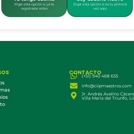
Elige esta opción si ya te
Elige esta opción si es tu primera
registraste antes
vez aquí
SOS
CONTACTO
(+51) 940 468 655
os
info@ciipmaestros.com
amas
Jr. Andrés Avelino Cácer
ios
Villa María del Triunfo, L
to