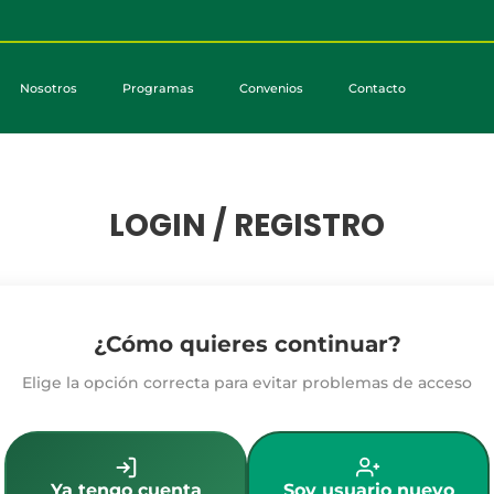
Nosotros
Programas
Convenios
Contacto
LOGIN / REGISTRO
¿Cómo quieres continuar?
Elige la opción correcta para evitar problemas de acceso
Ya tengo cuenta
Soy usuario nuevo