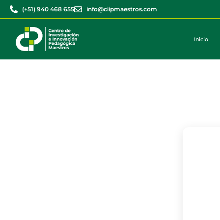
(+51) 940 468 655
info@ciipmaestros.com
Inicio