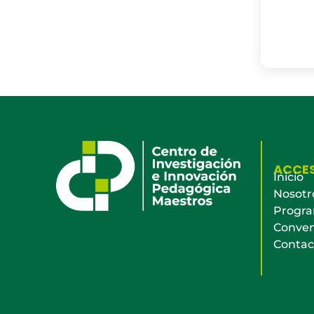
ACCE
Inicio
Nosotr
Progr
Conven
Contac