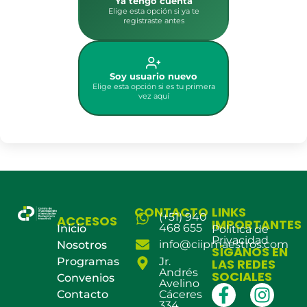
Ya tengo cuenta
Elige esta opción si ya te
registraste antes
Soy usuario nuevo
Elige esta opción si es tu primera
vez aquí
CONTACTO
LINKS
(+51) 940
ACCESOS
IMPORTANTES
468 655
Inicio
Política de
Privacidad
info@ciipmaestros.com
Nosotros
SÍGANOS EN
Programas
Jr.
LAS REDES
Andrés
SOCIALES
Convenios
Avelino
Contacto
Cáceres
334