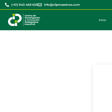
(+51) 940 468 655
info@ciipmaestros.com
Inicio