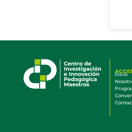
ACCE
Inicio
Nosotr
Progr
Conven
Contac