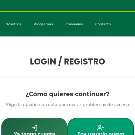
Nosotros
Programas
Convenios
Contacto
LOGIN / REGISTRO
¿Cómo quieres continuar?
Elige la opción correcta para evitar problemas de acceso
Ya tengo cuenta
Soy usuario nuevo