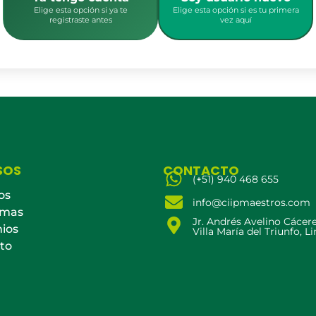
Elige esta opción si ya te
Elige esta opción si es tu primera
registraste antes
vez aquí
SOS
CONTACTO
(+51) 940 468 655
os
info@ciipmaestros.com
amas
Jr. Andrés Avelino Cácer
ios
Villa María del Triunfo, L
to