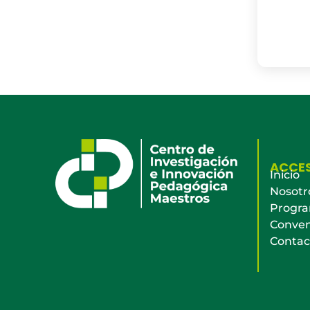
ACCE
Inicio
Nosotr
Progr
Conven
Contac