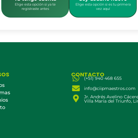
Elige esta opción si ya te
Elige esta opción si es tu primera
registraste antes
vez aquí
SOS
CONTACTO
(+51) 940 468 655
os
info@ciipmaestros.com
amas
Jr. Andrés Avelino Cácer
ios
Villa María del Triunfo, L
to