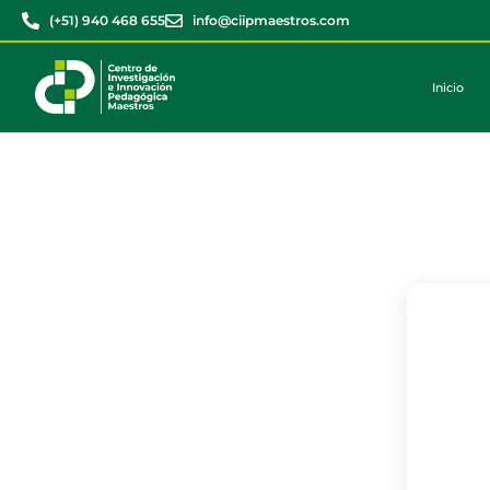
(+51) 940 468 655
info@ciipmaestros.com
Inicio