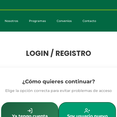
Nosotros
Programas
Convenios
Contacto
LOGIN / REGISTRO
¿Cómo quieres continuar?
Elige la opción correcta para evitar problemas de acceso
Ya tengo cuenta
Soy usuario nuevo