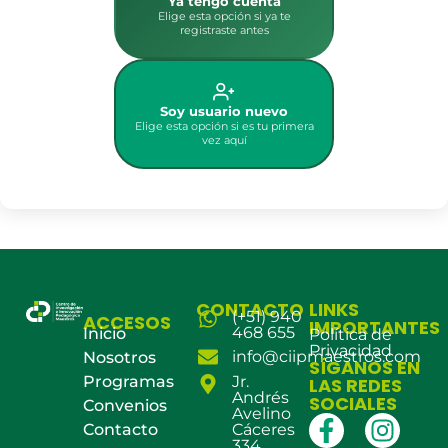
Ya tengo cuenta
Elige esta opción si ya te
registraste antes
Soy usuario nuevo
Elige esta opción si es tu primera
vez aquí
CONTACTO
LINKS
(+51) 940
ACCESOS
IMPORTANTES
468 655
Inicio
Política de
Privacidad
info@ciipmaestros.com
Nosotros
SÍGANOS EN
Programas
Jr.
LAS REDES
Andrés
SOCIALES
Convenios
Avelino
Contacto
Cáceres
334