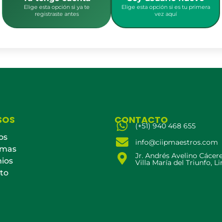
Elige esta opción si ya te
Elige esta opción si es tu primera
registraste antes
vez aquí
SOS
CONTACTO
(+51) 940 468 655
os
info@ciipmaestros.com
amas
Jr. Andrés Avelino Cácer
ios
Villa María del Triunfo, L
to