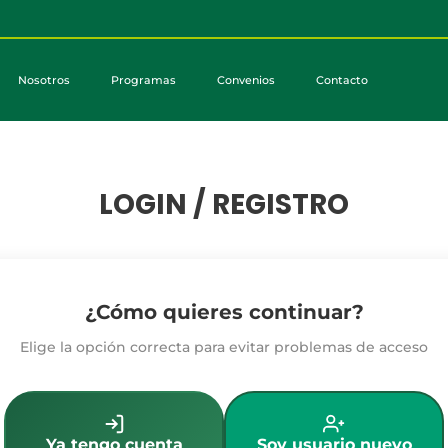
Nosotros
Programas
Convenios
Contacto
LOGIN / REGISTRO
¿Cómo quieres continuar?
Elige la opción correcta para evitar problemas de acceso
Ya tengo cuenta
Soy usuario nuevo