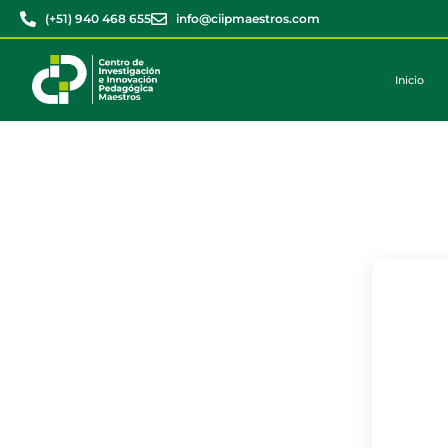
(+51) 940 468 655
info@ciipmaestros.com
Inicio