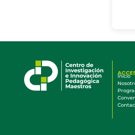
ACCE
Inicio
Nosotr
Progr
Conven
Contac