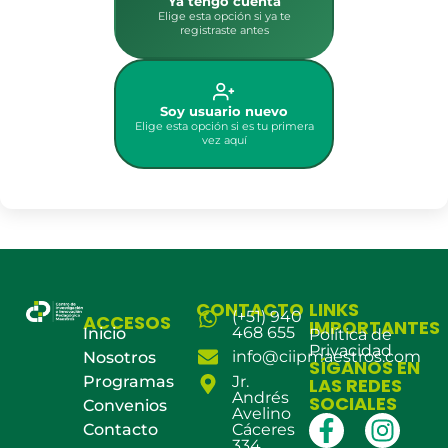
Ya tengo cuenta
Elige esta opción si ya te
registraste antes
Soy usuario nuevo
Elige esta opción si es tu primera
vez aquí
CONTACTO
LINKS
(+51) 940
ACCESOS
IMPORTANTES
468 655
Inicio
Política de
Privacidad
info@ciipmaestros.com
Nosotros
SÍGANOS EN
Programas
Jr.
LAS REDES
Andrés
SOCIALES
Convenios
Avelino
Contacto
Cáceres
334