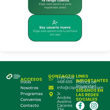
Ya tengo cuenta
Elige esta opción si ya te
registraste antes
Soy usuario nuevo
Elige esta opción si es tu primera
vez aquí
CONTACTO
LINKS
(+51) 940
ACCESOS
IMPORTANTES
468 655
Inicio
Política de
Privacidad
info@ciipmaestros.com
Nosotros
SÍGANOS EN
Programas
Jr.
LAS REDES
Andrés
SOCIALES
Convenios
Avelino
Contacto
Cáceres
334