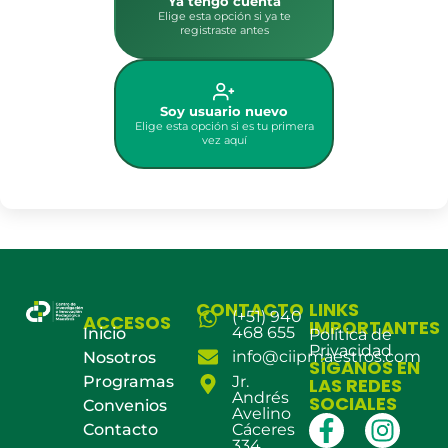
Ya tengo cuenta
Elige esta opción si ya te
registraste antes
Soy usuario nuevo
Elige esta opción si es tu primera
vez aquí
CONTACTO
LINKS
(+51) 940
ACCESOS
IMPORTANTES
468 655
Inicio
Política de
Privacidad
info@ciipmaestros.com
Nosotros
SÍGANOS EN
Programas
Jr.
LAS REDES
Andrés
SOCIALES
Convenios
Avelino
Contacto
Cáceres
334