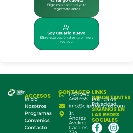
Ya tengo cuenta
Elige esta opción si ya te
registraste antes
Soy usuario nuevo
Elige esta opción si es tu primera
vez aquí
CONTACTO
LINKS
(+51) 940
ACCESOS
IMPORTANTES
468 655
Inicio
Política de
Privacidad
info@ciipmaestros.com
Nosotros
SÍGANOS EN
Programas
Jr.
LAS REDES
Andrés
SOCIALES
Convenios
Avelino
Contacto
Cáceres
334