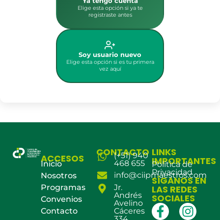
Ya tengo cuenta
Elige esta opción si ya te
registraste antes
Soy usuario nuevo
Elige esta opción si es tu primera
vez aquí
CONTACTO
LINKS
(+51) 940
ACCESOS
IMPORTANTES
468 655
Inicio
Política de
Privacidad
info@ciipmaestros.com
Nosotros
SÍGANOS EN
Programas
Jr.
LAS REDES
Andrés
SOCIALES
Convenios
Avelino
Contacto
Cáceres
334