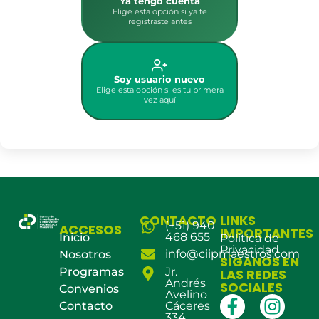
Ya tengo cuenta
Elige esta opción si ya te
registraste antes
Soy usuario nuevo
Elige esta opción si es tu primera
vez aquí
CONTACTO
LINKS
(+51) 940
ACCESOS
IMPORTANTES
468 655
Inicio
Política de
Privacidad
info@ciipmaestros.com
Nosotros
SÍGANOS EN
Programas
Jr.
LAS REDES
Andrés
SOCIALES
Convenios
Avelino
Contacto
Cáceres
334