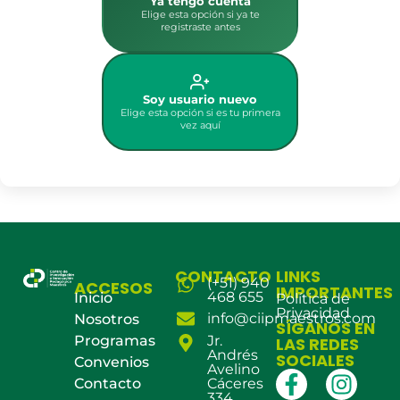
Ya tengo cuenta
Elige esta opción si ya te
registraste antes
Soy usuario nuevo
Elige esta opción si es tu primera
vez aquí
CONTACTO
LINKS
(+51) 940
ACCESOS
IMPORTANTES
468 655
Inicio
Política de
Privacidad
info@ciipmaestros.com
Nosotros
SÍGANOS EN
Programas
Jr.
LAS REDES
Andrés
SOCIALES
Convenios
Avelino
Contacto
Cáceres
334