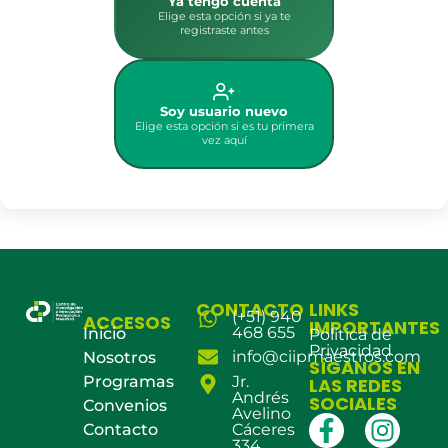
Ya tengo cuenta
Elige esta opción si ya te
registraste antes
Soy usuario nuevo
Elige esta opción si es tu primera
vez aquí
CONTACTO
LINKS
(+51) 940
ACCESOS
IMPORTANTES
468 655
Inicio
Política de
Privacidad
info@ciipmaestros.com
Nosotros
SÍGANOS EN
Programas
Jr.
LAS REDES
Andrés
SOCIALES
Convenios
Avelino
Contacto
Cáceres
334