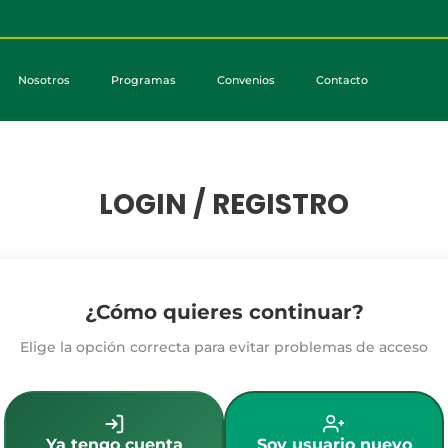
Nosotros
Programas
Convenios
Contacto
LOGIN / REGISTRO
¿Cómo quieres continuar?
Elige la opción correcta para evitar problemas de acceso
Ya tengo cuenta
Soy usuario nuevo