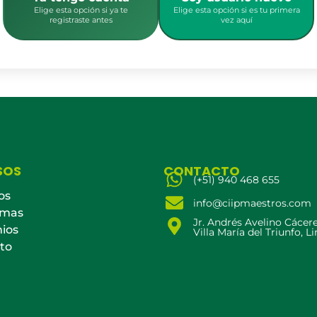
Elige esta opción si ya te
Elige esta opción si es tu primera
registraste antes
vez aquí
SOS
CONTACTO
(+51) 940 468 655
os
info@ciipmaestros.com
amas
Jr. Andrés Avelino Cácer
ios
Villa María del Triunfo, L
to