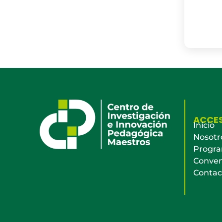
ACCE
Inicio
Nosotr
Progr
Conven
Contac