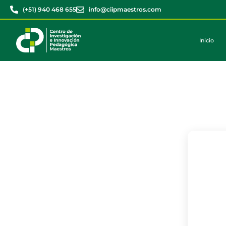
(+51) 940 468 655
info@ciipmaestros.com
Inicio