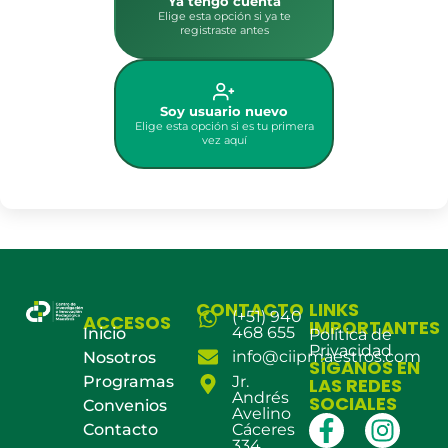
Ya tengo cuenta
Elige esta opción si ya te
registraste antes
Soy usuario nuevo
Elige esta opción si es tu primera
vez aquí
CONTACTO
LINKS
(+51) 940
ACCESOS
IMPORTANTES
468 655
Inicio
Política de
Privacidad
info@ciipmaestros.com
Nosotros
SÍGANOS EN
Programas
Jr.
LAS REDES
Andrés
SOCIALES
Convenios
Avelino
Contacto
Cáceres
334