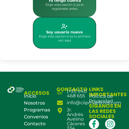
Ya tengo cuenta
Elige esta opción si ya te
registraste antes
Soy usuario nuevo
Elige esta opción si es tu primera
vez aquí
CONTACTO
LINKS
(+51) 940
ACCESOS
IMPORTANTES
468 655
Inicio
Política de
Privacidad
info@ciipmaestros.com
Nosotros
SÍGANOS EN
Programas
Jr.
LAS REDES
Andrés
SOCIALES
Convenios
Avelino
Contacto
Cáceres
334