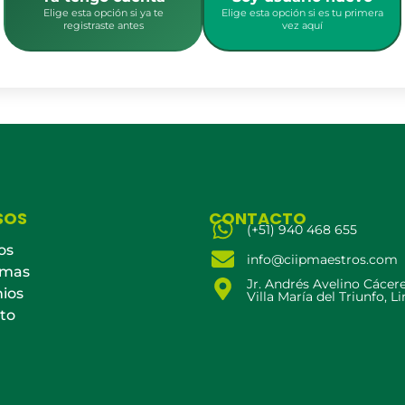
Elige esta opción si ya te
Elige esta opción si es tu primera
registraste antes
vez aquí
SOS
CONTACTO
(+51) 940 468 655
os
info@ciipmaestros.com
amas
Jr. Andrés Avelino Cácer
ios
Villa María del Triunfo, L
to