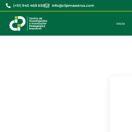
(+51) 940 468 655
info@ciipmaestros.com
Inicio