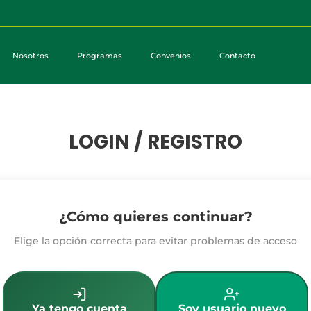
Nosotros
Programas
Convenios
Contacto
LOGIN / REGISTRO
¿Cómo quieres continuar?
Elige la opción correcta para evitar problemas de acceso
Ya tengo cuenta
Soy usuario nuevo