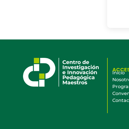
ACCE
Inicio
Nosotr
Progr
Conven
Contac